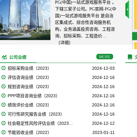
PG(中国)一站式游戏服务平台 ，
下辖三家子公司。PG官网-PG(中
国)一站式游戏服务平台 是自治
区集成式、综合性咨询服务机
构，业务涵盖投资咨询、工程咨
询、招标采购、工程造价…
[详细]
公司业绩
招标采购业绩（2023）
2024-12-03
评估咨询业绩（2023）
2024-12-16
规划咨询业绩（2023）
2024-12-16
PPP项目咨询业绩（2023）
2024-12-16
绩效评价业绩（2023）
2024-12-16
可行性研究报告业绩（2023）
2024-12-16
社会稳定性风险评估业绩（2023…
2024-12-12
节能验收业绩（2022）
2023-01-11