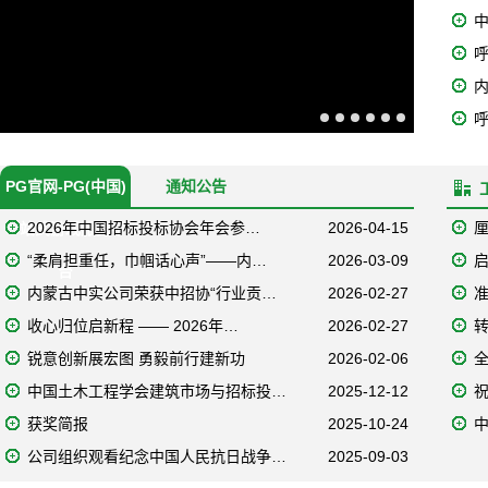
内
PG官网-PG(中国)
通知公告
2026年中国招标投标协会年会参…
2026-04-15
一站式游戏服务平
“柔肩担重任，巾帼话心声”——内…
2026-03-09
台
内蒙古中实公司荣获中招协“行业贡…
2026-02-27
收心归位启新程 —— 2026年…
2026-02-27
锐意创新展宏图 勇毅前行建新功
2026-02-06
中国土木工程学会建筑市场与招标投…
2025-12-12
获奖简报
2025-10-24
公司组织观看纪念中国人民抗日战争…
2025-09-03