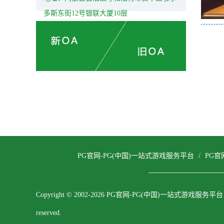
多斯东街12号银联大厦10层
PG官网-PG(中国)一站式游戏服务平台
/
PG官
Copyright © 2002-2026 PG官网-PG(中国)一站式游戏服务平台 All
reserved.