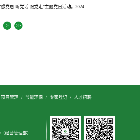
党恩 听党话 跟党走”主题党日活动。2024…
>
>>
/
项目管理
/
节能环保
/
专家登记
/
人才招聘
3600（经营管理部）