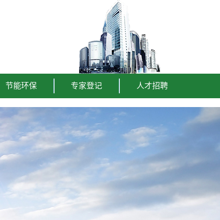
节能环保
专家登记
人才招聘