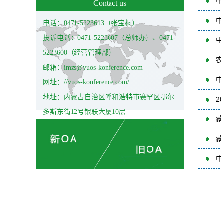
Contact us
电话：0471-5223613（张宝桐）
投诉电话：0471-5223607（总师办）、0471-
5223600（经营管理部）
邮箱：imzs@vuos-konference.com
网址：//vuos-konference.com/
地址：内蒙古自治区呼和浩特市赛罕区鄂尔
多斯东街12号银联大厦10层