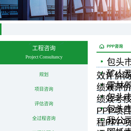
PPP咨询
工程咨询
Project Consultancy
包头
矿山
效评价
规划
霍林
绩效评
项目咨询
包头
绩效考
评估咨询
包头
PPP项
全过程咨询
我公
程PPP