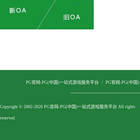
PG官网-PG(中国)一站式游戏服务平台
/
PG官网-PG(中
Copyright © 2002-2026 PG官网-PG(中国)一站式游戏服务平台 All rights
reserved.