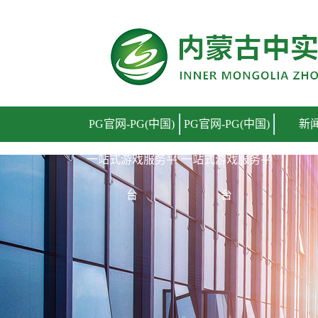
PG官网-PG(中国)一站式游戏服务平台
PG官网-PG(中国)
PG官网-PG(中国)
新
一站式游戏服务平
一站式游戏服务平
台
台