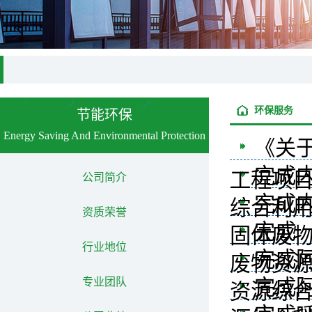
环保服务
节能环保
Energy Saving And Environmental Protection
《关
完成
工程项
公司简介
完成内
综合利
资质荣誉
完成
固体废
行业地位
完成
废物资
专业团队
完成
资源综