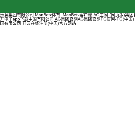
乐竞集团有限公司
ManBetx体育_ManBetx客户端
AG庄闲·(网页版)集团
开电子app下载中国有限公司
AG集团官网AG集团官网PG官网-PG(中国
国有限公司
开云在线注册(中国)官方网站