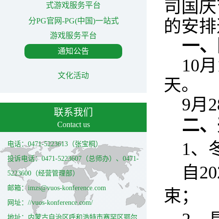
司国庆
式游戏服务平台
分PG官网-PG(中国)一站式
的安排
游戏服务平台
一、
通知公告
10
文化活动
天。
9月
联系我们
二、
Contact us
1、
电话：0471-5223613（张宝桐）
投诉电话：0471-5223607（总师办）、0471-
自2
5223600（经营管理部）
邮箱：imzs@vuos-konference.com
束；
网址：//vuos-konference.com/
地址：内蒙古自治区呼和浩特市赛罕区鄂尔