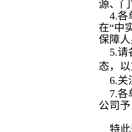
源、门
4.
在“中
保障人
5.
态，以
6.
7.
公司予
特此