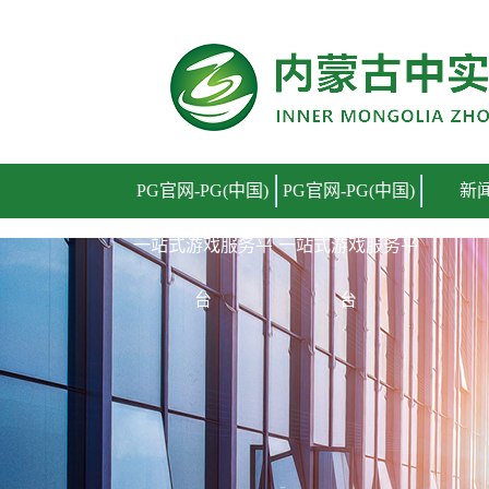
PG官网-PG(中国)一站式游戏服务平台
PG官网-PG(中国)
PG官网-PG(中国)
新
一站式游戏服务平
一站式游戏服务平
台
台