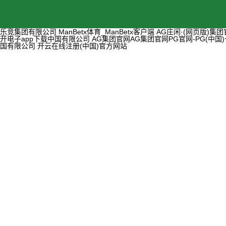
乐竞集团有限公司
ManBetx体育_ManBetx客户端
AG庄闲·(网页版)集团
开电子app下载中国有限公司
AG集团官网AG集团官网PG官网-PG(中国
国有限公司
开云在线注册(中国)官方网站