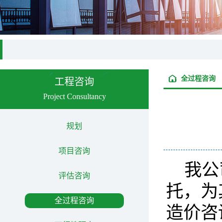
全过程咨询
工程咨询
Project Consultancy
规划
项目咨询
我公
评估咨询
托，为
全过程咨询
造价咨