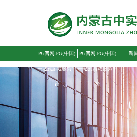
PG官网-PG(中国)一站式游戏服务平台
PG官网-PG(中国)
PG官网-PG(中国)
新
一站式游戏服务平
一站式游戏服务平
台
台