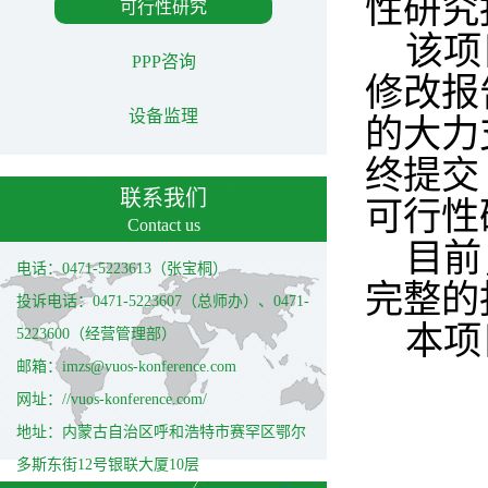
性研究
可行性研究
该项
PPP咨询
修改报
设备监理
的大力
终提交
联系我们
可行性
Contact us
目前
电话：0471-5223613（张宝桐）
完整的
投诉电话：0471-5223607（总师办）、0471-
本项
5223600（经营管理部）
邮箱：imzs@vuos-konference.com
网址：//vuos-konference.com/
地址：内蒙古自治区呼和浩特市赛罕区鄂尔
多斯东街12号银联大厦10层