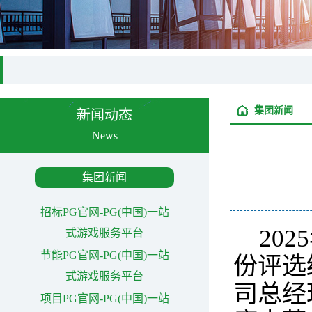
集团新闻
新闻动态
News
集团新闻
招标PG官网-PG(中国)一站
20
式游戏服务平台
节能PG官网-PG(中国)一站
份评选
式游戏服务平台
司总经
项目PG官网-PG(中国)一站