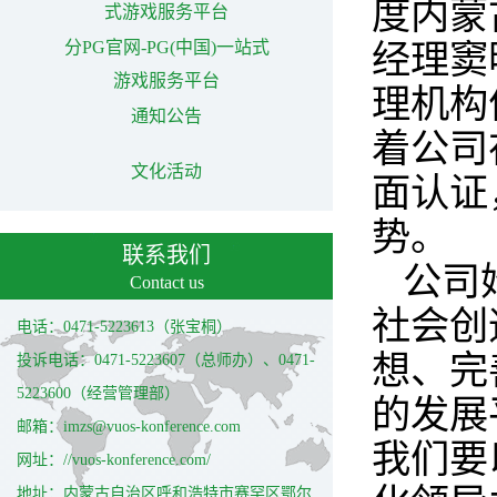
度内蒙
式游戏服务平台
分PG官网-PG(中国)一站式
经理窦
游戏服务平台
理机构
通知公告
着公司
文化活动
面认证
势。
联系我们
公司
Contact us
社会创
电话：0471-5223613（张宝桐）
想、完
投诉电话：0471-5223607（总师办）、0471-
5223600（经营管理部）
的发展
邮箱：imzs@vuos-konference.com
我们要
网址：//vuos-konference.com/
地址：内蒙古自治区呼和浩特市赛罕区鄂尔