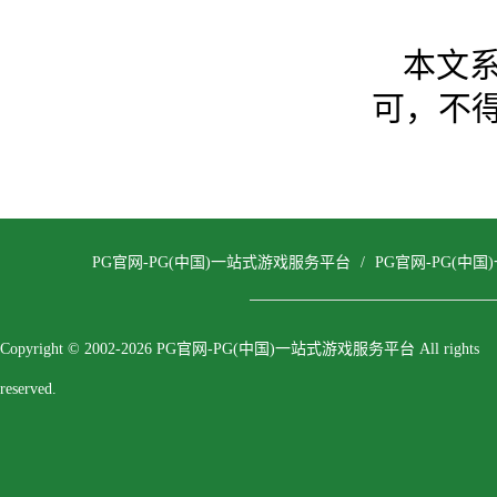
本文
可，不
PG官网-PG(中国)一站式游戏服务平台
/
PG官网-PG(中
Copyright © 2002-2026 PG官网-PG(中国)一站式游戏服务平台 All rights
reserved.